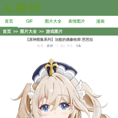
首页
GIF
图片大全
表情图片
漫画
首页
>>
图片大全
>>
游戏图片
【原神图集系列】治愈的偶像牧师:芭芭拉
标签：
原神
-1
顶()
评论：
0条