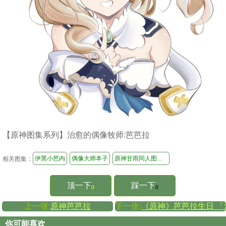
【原神图集系列】治愈的偶像牧师:芭芭拉
伊黑小芭内
偶像大师本子
原神甘雨同人图集选
相关图集：
顶一下
踩一下
()
()
上一张:
原神芭芭拉
下一张:
《原神》芭芭拉生日 
你可能喜欢