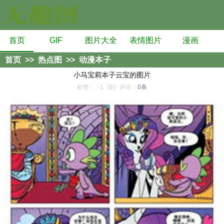
首页
GIF
图片大全
表情图片
漫画
首页
>>
热点图
>>
动漫本子
小马宝莉本子云宝的图片
标签：
-1
顶()
评论：
0条