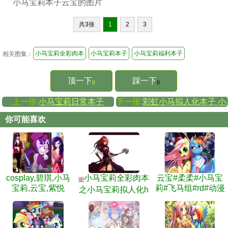
小马宝莉本子云宝的图片
共3张
1
2
3
小马宝莉全彩肉本
小马宝莉本子
小马宝莉福利本子
相关图集：
顶一下
踩一下
()
()
上一张:
小马宝莉日常本子
下一张:
彩虹小马拟人化本子 
你可能喜欢
cosplay,碧琪,小马
小马宝莉全彩肉本
云宝#柔柔#小马宝
6P
宝莉,云宝,紫悦
莉#飞马组#rd#动漫
之小马宝莉拟人化h
#冬