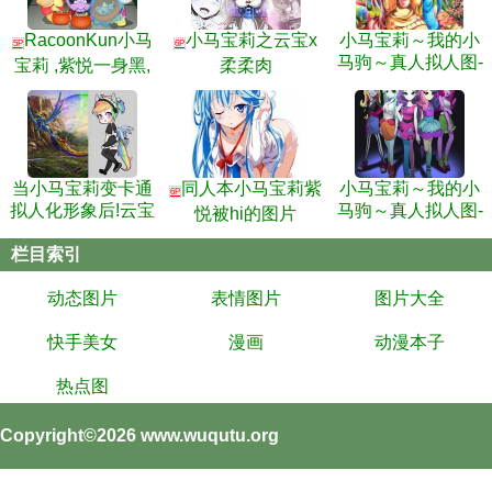
RacoonKun小马
小马宝莉之云宝x
小马宝莉～我的小
5P
6P
马驹～真人拟人图-
宝莉 ,紫悦一身黑,
柔柔肉
柔柔 云宝～超萌可
云宝羞羞脸
爱真人拟人图
当小马宝莉变卡通
同人本小马宝莉紫
小马宝莉～我的小
6P
拟人化形象后!云宝
马驹～真人拟人图-
悦被hi的图片
变保姆!
小呆 天琴 珍奇 邦邦
栏目索引
～超萌可爱
动态图片
表情图片
图片大全
快手美女
漫画
动漫本子
热点图
Copyright©2026
www.wuqutu.org